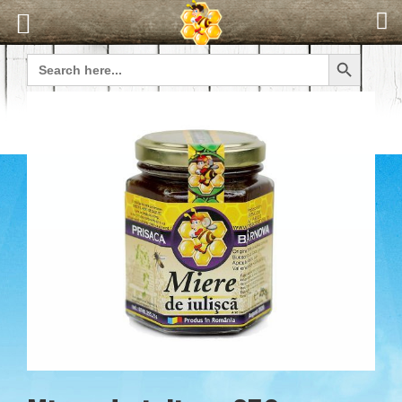
Search Button
Search
for: