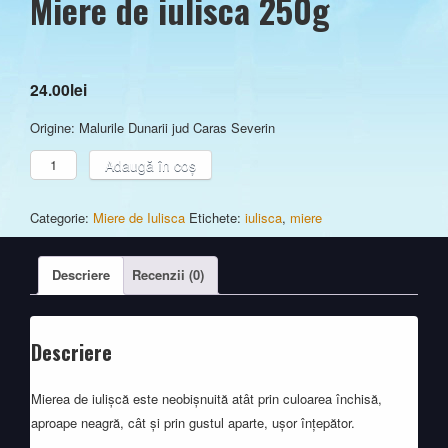
Miere de iulisca 250g
24.00
lei
Origine: Malurile Dunarii jud Caras Severin
Cantitate
Adaugă în coș
Miere
de
Categorie:
Miere de Iulisca
Etichete:
iulisca
,
miere
iulisca
250g
Descriere
Recenzii (0)
Descriere
Mierea de iulișcă este neobișnuită atât prin culoarea închisă,
aproape neagră, cât și prin gustul aparte, ușor înțepător.