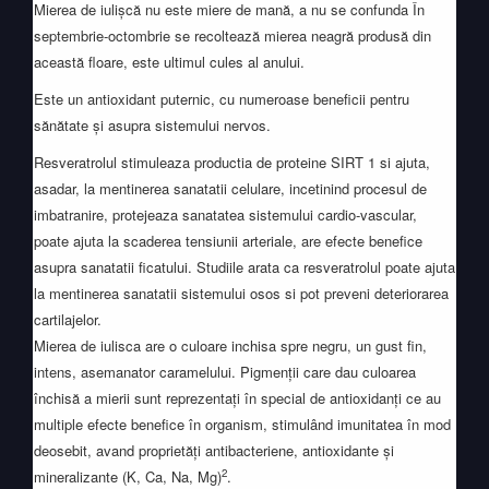
Mierea de iulișcă nu este miere de mană, a nu se confunda În
septembrie-octombrie se recoltează mierea neagră produsă din
această floare, este ultimul cules al anului.
Este un antioxidant puternic, cu numeroase beneficii pentru
sănătate și asupra sistemului nervos.
Resveratrolul stimuleaza productia de proteine SIRT 1 si ajuta,
asadar, la mentinerea sanatatii celulare, incetinind procesul de
imbatranire, protejeaza sanatatea sistemului cardio-vascular,
poate ajuta la scaderea tensiunii arteriale, are efecte benefice
asupra sanatatii ficatului. Studiile arata ca resveratrolul poate ajuta
la mentinerea sanatatii sistemului osos si pot preveni deteriorarea
cartilajelor.
Mierea de iulisca are o culoare inchisa spre negru, un gust fin,
intens, asemanator caramelului. Pigmenţii care dau culoarea
închisă a mierii sunt reprezentaţi în special de antioxidanţi ce au
multiple efecte benefice în organism, stimulând imunitatea în mod
deosebit, avand proprietăți antibacteriene, antioxidante și
2
mineralizante (K, Ca, Na, Mg)
.