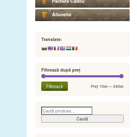
Pachete Cadou
Allunette
Translate:
Filtrează după preț
Preț
Preț
Filtrează
Preț:
10lei
—
240lei
minim
maxim
Caută