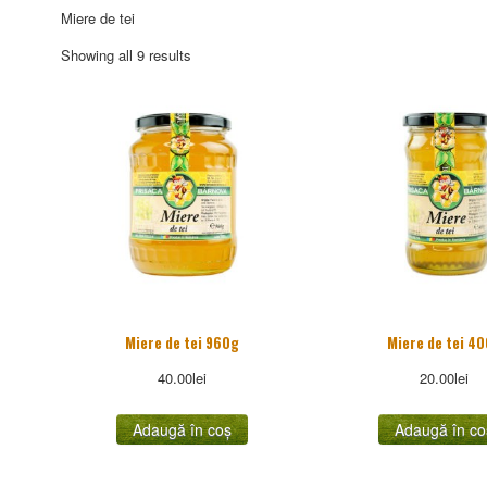
Miere de tei
Sorted
Showing all 9 results
by
popularity
Miere de tei 960g
Miere de tei 4
40.00
lei
20.00
lei
Adaugă în coș
Adaugă în co