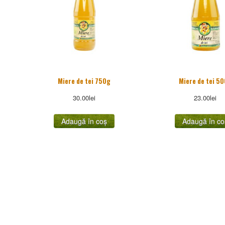
Miere de tei 750g
Miere de tei 5
30.00
lei
23.00
lei
Adaugă în coș
Adaugă în co