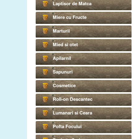
Laptisor de Matca
Miere cu Fructe
Marturii
Mied si otet
Apilarnil
Sapunuri
Cosmetice
Roll-on Descantec
Lumanari si Ceara
Pofta Focului