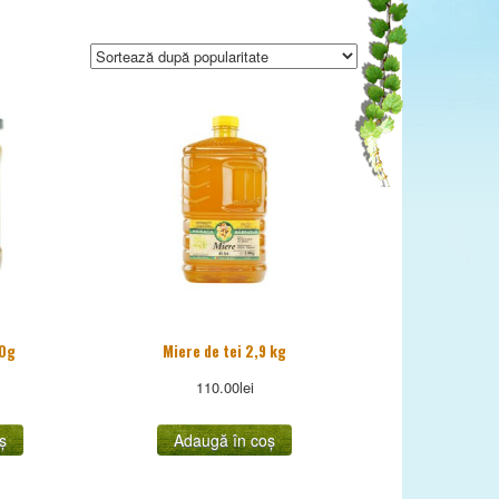
00g
Miere de tei 2,9 kg
110.00
lei
ș
Adaugă în coș