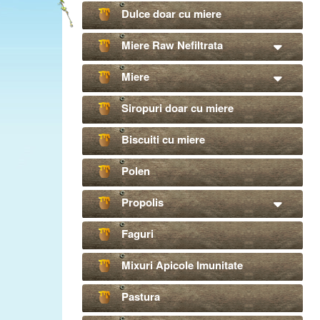
Dulce doar cu miere
Miere Raw Nefiltrata
Miere
Siropuri doar cu miere
Biscuiti cu miere
Polen
Propolis
Faguri
Mixuri Apicole Imunitate
Pastura