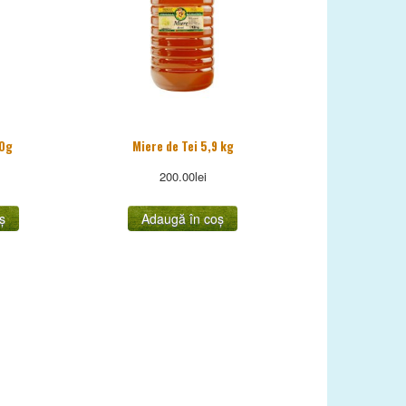
00g
Miere de Tei 5,9 kg
200.00
lei
ș
Adaugă în coș