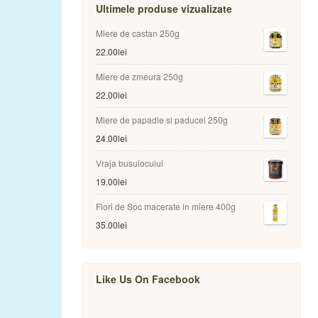
Ultimele produse vizualizate
Miere de castan 250g
22.00
lei
Miere de zmeura 250g
22.00
lei
Miere de papadie si paducel 250g
24.00
lei
Vraja busuiocului
19.00
lei
Flori de Soc macerate in miere 400g
35.00
lei
Like Us On Facebook