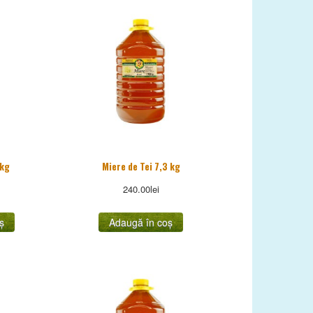
4kg
Miere de Tei 7,3 kg
240.00
lei
ș
Adaugă în coș