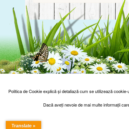
© Prisaca Barnova 2026
-
Sign Up
Login
Politica de Cookie explică și detaliază cum se utilizează cookie
Dacă aveți nevoie de mai multe informații car
Translate »