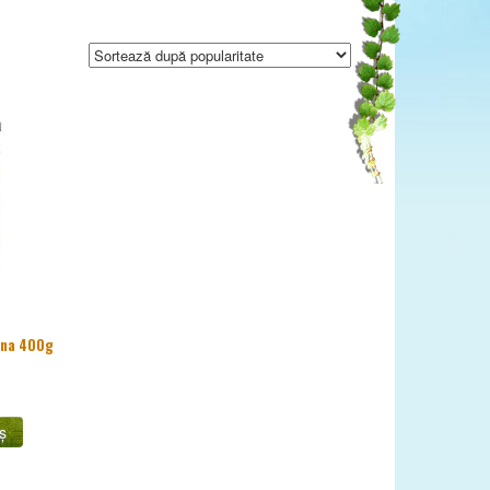
ana 400g
ș