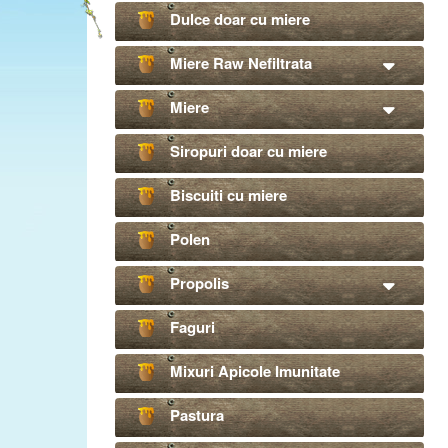
Dulce doar cu miere
Miere Raw Nefiltrata
Miere
Siropuri doar cu miere
Biscuiti cu miere
Polen
Propolis
Faguri
Mixuri Apicole Imunitate
Pastura