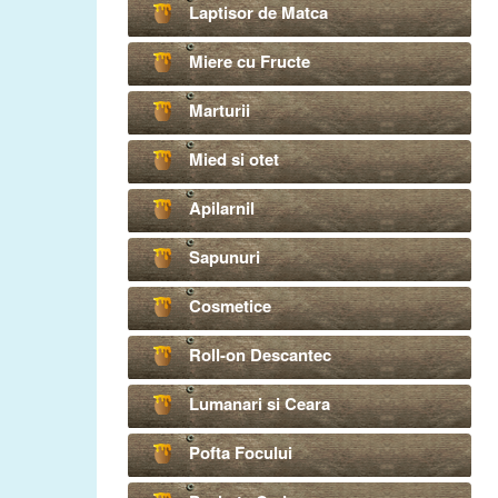
Laptisor de Matca
Miere cu Fructe
Marturii
Mied si otet
Apilarnil
Sapunuri
Cosmetice
Roll-on Descantec
Lumanari si Ceara
Pofta Focului