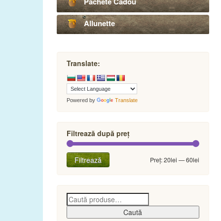
Pachete Cadou
Allunette
Translate:
Powered by
Translate
Filtrează după preț
Preț
Preț
Filtrează
Preț:
20lei
—
60lei
minim
maxim
Caută