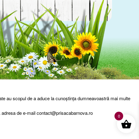
entialitate
Livrare – Termeni si conditii
Contact
entate au scopul de a aduce la cunoștința dumneavoastră mai multe
 la adresa de e-mail contact@prisacabarnova.ro
0