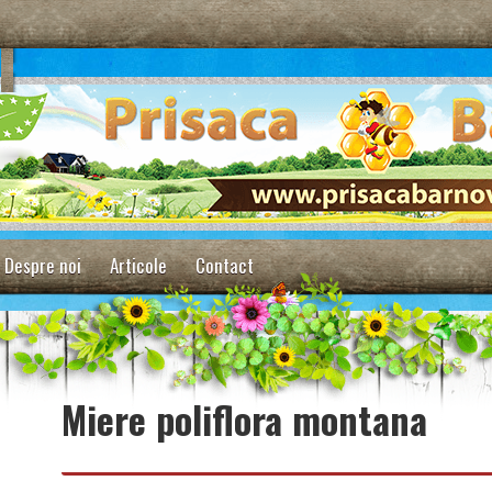
Despre noi
Articole
Contact
Miere poliflora montana