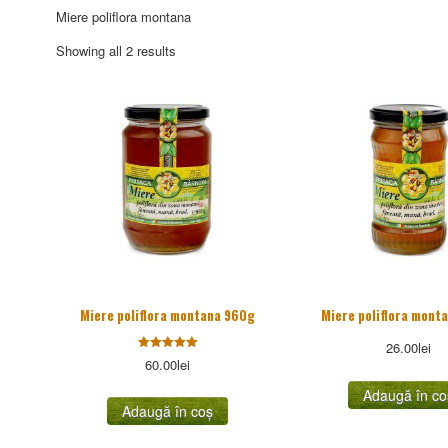
Miere poliflora montana
Sorted
Showing all 2 results
by
popularity
Miere poliflora montana 960g
Miere poliflora mont
26.00
lei
Evaluat la
60.00
lei
5.00
stele din
Adaugă în co
5
Adaugă în coș