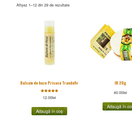
Sorted
Afișez 1–12 din 29 de rezultate
by
popularity
Balsam de buze Prisaca Trandafir
IR 20g
40.00
lei
Evaluat la
12.00
lei
5.00
stele din
Adaugă în co
5
Adaugă în coș