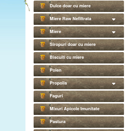
Dulce doar cu miere
Miere Raw Nefiltrata
Miere
Siropuri doar cu miere
Biscuiti cu miere
Polen
Propolis
Faguri
Mixuri Apicole Imunitate
Pastura