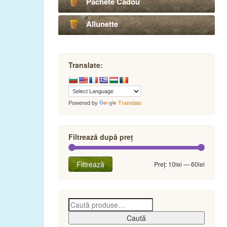
Pachete Cadou
Allunette
Translate:
Powered by
Translate
Filtrează după preț
Preț
Preț
Filtrează
Preț:
10lei
—
60lei
minim
maxim
Caută