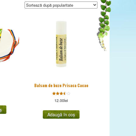
Balsam de buze Prisaca Cacao
Evaluat
12.00
lei
la
3.50
ș
stele
din 5
Adaugă în coș