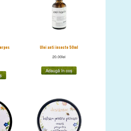
herpes
Ulei anti insecte 50ml
20.00
lei
Adaugă în coș
ș