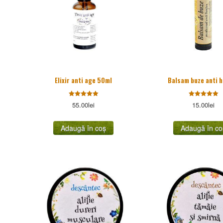
Elixir anti age 50ml
Balsam buze anti 
Evaluat la
Evaluat la
55.00
lei
15.00
lei
5.00
5.00
stele din
stele din
5
5
Adaugă în coș
Adaugă în co