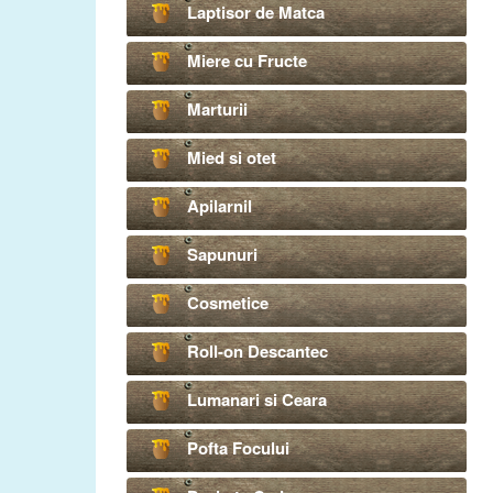
Laptisor de Matca
Miere cu Fructe
Marturii
Mied si otet
Apilarnil
Sapunuri
Cosmetice
Roll-on Descantec
Lumanari si Ceara
Pofta Focului