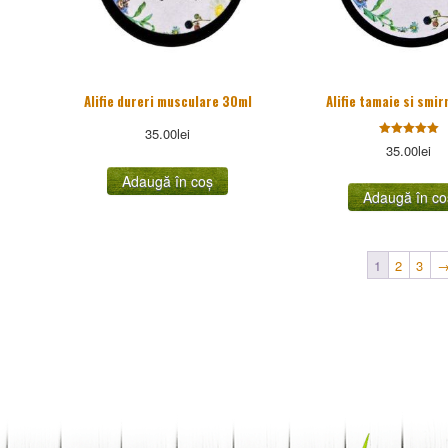
Alifie dureri musculare 30ml
Alifie tamaie si smi
35.00
lei
Evaluat la
35.00
lei
5.00
stele din
Adaugă în coș
5
Adaugă în co
1
2
3