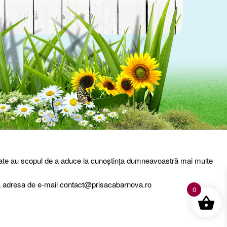
entialitate
Livrare – Termeni si conditii
Contact
entate au scopul de a aduce la cunoștința dumneavoastră mai multe
 la adresa de e-mail contact@prisacabarnova.ro
0