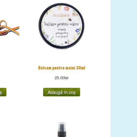
Balsam pentru maini 30ml
25.00
lei
ș
Adaugă în coș