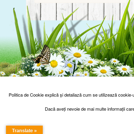
© Prisaca Barnova 2026
-
Sign Up
Login
Politica de Cookie explică și detaliază cum se utilizează cookie
Dacă aveți nevoie de mai multe informații car
Translate »