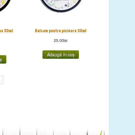
rna 30ml
Balsam pentru picioare 30ml
25.00
lei
Adaugă în coș
ș
→