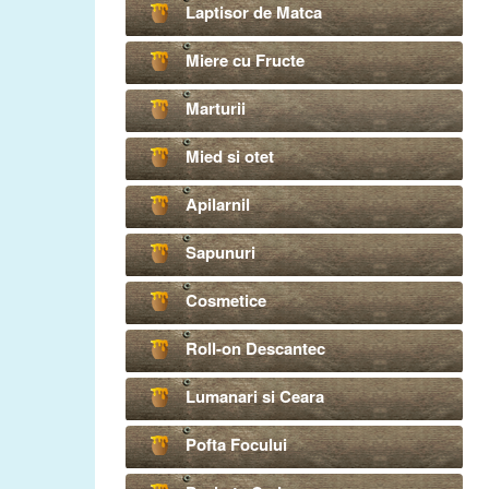
Laptisor de Matca
Miere cu Fructe
Marturii
Mied si otet
Apilarnil
Sapunuri
Cosmetice
Roll-on Descantec
Lumanari si Ceara
Pofta Focului