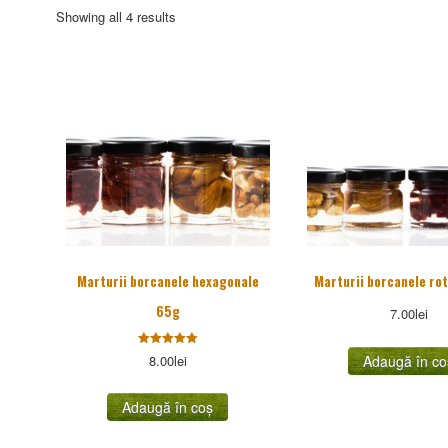
Sorted
Showing all 4 results
by
popularity
Marturii borcanele hexagonale
Marturii borcanele ro
65g
7.00
lei
Evaluat la
Adaugă în co
8.00
lei
5.00
stele din
5
Adaugă în coș