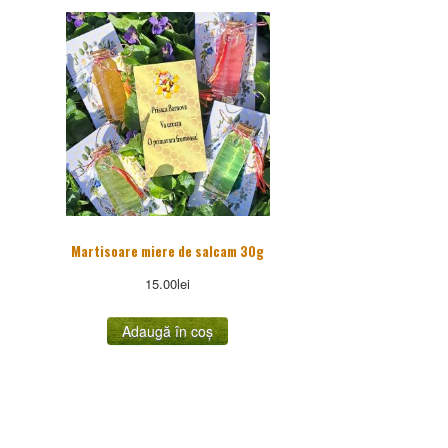
Martisoare miere de salcam 30g
15.00
lei
Adaugă în coș