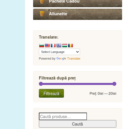
Pachete Cadou
Allunette
Translate:
Powered by
Translate
Filtrează după preț
Preț
Preț
Filtrează
Preț:
0lei
—
20lei
minim
maxim
Caută