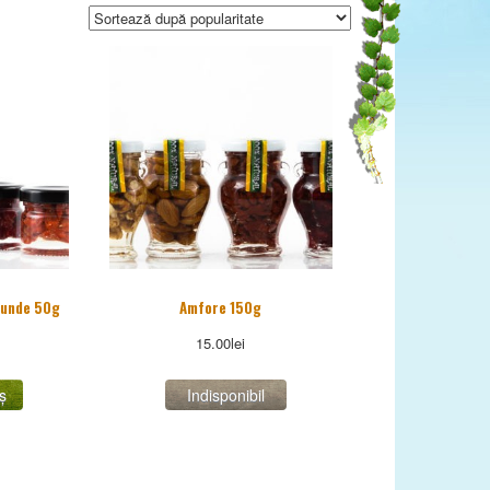
tunde 50g
Amfore 150g
15.00
lei
ș