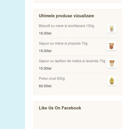
Ultimele produse vizualizate
Biscuiti cu mere si scortisoara 150g
16.00
lei
Sapun cu miere si propolis 70g
15.00
lei
Sapun cu laptisor de matca si lavanda 70g
15.00
lei
Polen crud 500g
60.00
lei
Like Us On Facebook