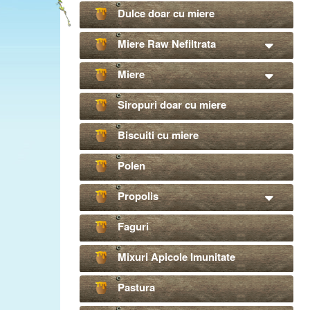
Dulce doar cu miere
Miere Raw Nefiltrata
Miere
Siropuri doar cu miere
Biscuiti cu miere
Polen
Propolis
Faguri
Mixuri Apicole Imunitate
Pastura