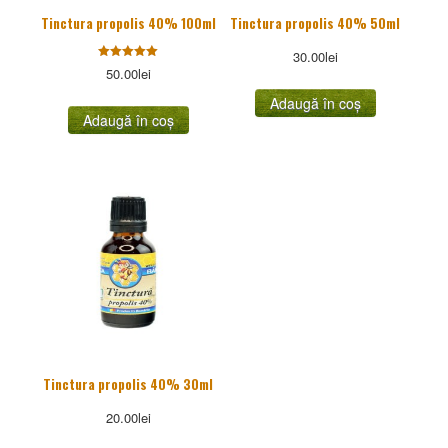
Tinctura propolis 40% 100ml
Tinctura propolis 40% 50ml
30.00
lei
Evaluat la
50.00
lei
5.00
stele din
Adaugă în coș
5
Adaugă în coș
Tinctura propolis 40% 30ml
20.00
lei