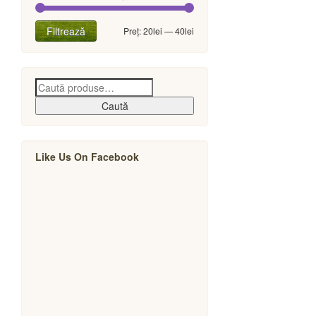
Preț
Preț
Filtrează
Preț:
20lei
—
40lei
minim
maxim
Caută
Like Us On Facebook