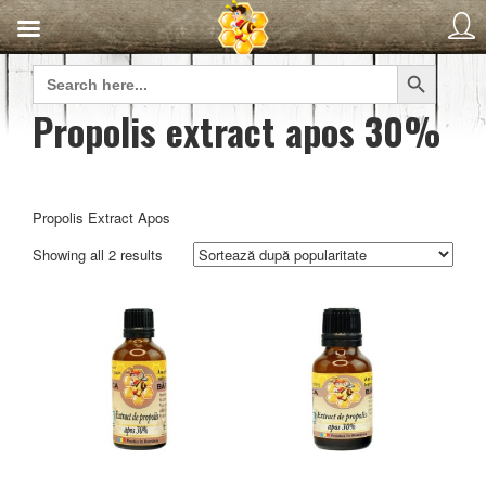
Search Button
Search
for:
Propolis extract apos 30%
Propolis Extract Apos
Sorted
Showing all 2 results
by
popularity