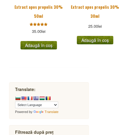
Extract apos propolis 30%
Extract apos propolis 30%
50ml
30ml
25.00
lei
Evaluat la
35.00
lei
5.00
stele din
Adaugă în coș
5
Adaugă în coș
Translate:
Powered by
Translate
Filtrează după preț