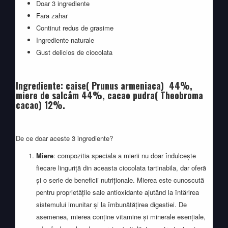
Doar 3 ingrediente
Fara zahar
Continut redus de grasime
Ingrediente naturale
Gust delicios de ciocolata
Ingrediente: caise
(
Prunus armeniaca
)
44%,
miere de salcâm 44%, cacao
pudra( Theobroma
cacao)
12%.
De ce doar aceste 3 ingrediente?
Miere
: compozitia speciala a mierii nu doar îndulcește
fiecare linguriță din aceasta ciocolata tartinabila, dar oferă
și o serie de beneficii nutriționale. Mierea este cunoscută
pentru proprietățile sale antioxidante ajutând la întărirea
sistemului imunitar și la îmbunătățirea digestiei. De
asemenea, mierea conține vitamine și minerale esențiale,