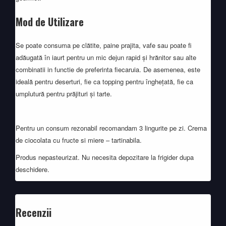
Mod de Utilizare
Se poate consuma pe clătite, paine prajita, vafe sau poate fi
adăugată în iaurt pentru un mic dejun rapid și hrănitor sau alte
combinatii in functie de preferinta fiecaruia. De asemenea, este
ideală pentru deserturi, fie ca topping pentru înghețată, fie ca
umplutură pentru prăjituri și tarte.
Pentru un consum rezonabil recomandam 3 lingurite pe zi. Crema
de ciocolata cu fructe si miere – tartinabila.
Produs nepasteurizat. Nu necesita depozitare la frigider dupa
deschidere.
Recenzii