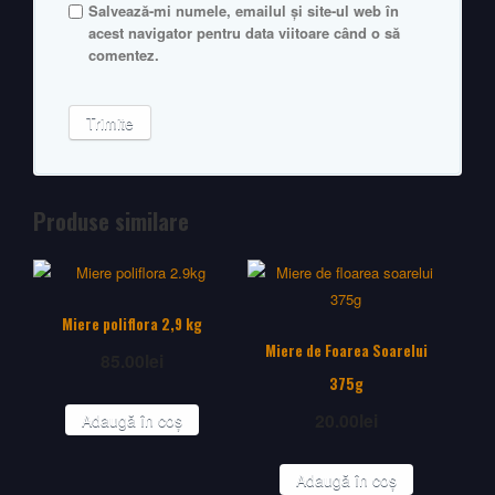
Salvează-mi numele, emailul și site-ul web în
acest navigator pentru data viitoare când o să
comentez.
Produse similare
Miere poliflora 2,9 kg
Miere de Foarea Soarelui
85.00
lei
375g
20.00
lei
Adaugă în coș
Adaugă în coș