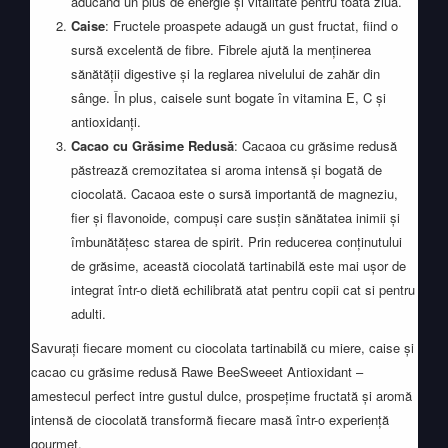
aducând un plus de energie și vitalitate pentru toata ziua.
Caise
: Fructele proaspete adaugă un gust fructat, fiind o
sursă excelentă de fibre. Fibrele ajută la menținerea
sănătății digestive și la reglarea nivelului de zahăr din
sânge. În plus, caisele sunt bogate în vitamina E, C și
antioxidanți.
Cacao cu Grăsime Redusă
: Cacaoa cu grăsime redusă
păstrează cremozitatea si aroma intensă și bogată de
ciocolată. Cacaoa este o sursă importantă de magneziu,
fier și flavonoide, compuși care susțin sănătatea inimii și
îmbunătățesc starea de spirit. Prin reducerea conținutului
de grăsime, această ciocolată tartinabilă este mai ușor de
integrat într-o dietă echilibrată atat pentru copii cat si pentru
adulti.
Savurați fiecare moment cu ciocolata tartinabilă cu miere, caise și
cacao cu grăsime redusă Rawe BeeSweeet Antioxidant –
amestecul perfect intre gustul dulce, prospețime fructată și aromă
intensă de ciocolată transformă fiecare masă într-o experiență
gourmet.