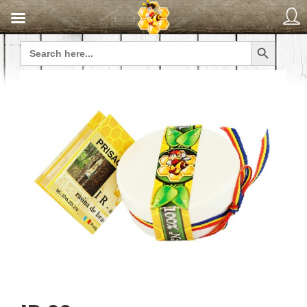
Search Button
Search
for: