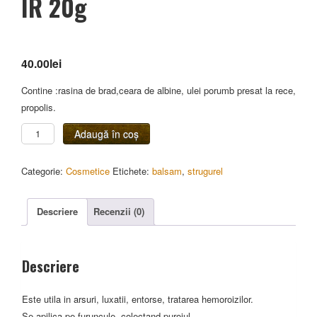
IR 20g
40.00
lei
Contine :rasina de brad,ceara de albine, ulei porumb presat la rece,
propolis.
Cantitate
Adaugă în coș
IR
20g
Categorie:
Cosmetice
Etichete:
balsam
,
strugurel
Descriere
Recenzii (0)
Descriere
Este utila in arsuri, luxatii, entorse, tratarea hemoroizilor.
Se apilica pe furuncule, colectand puroiul.