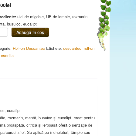
.00
lei
rediente:
ulei de migdale, UE de lamaie, rozmarin,
ta, busuioc, eucalipt
titate
Adaugă în coș
l-
egorie:
Roll-on Descantec
Etichete:
descantec
,
roll-on
,
ritate
 esenital
ml
oc, eucalipt
âie, rozmarin, mentă, busuioc și eucalipt, creat pentru
oma proaspătă, citrică și ierboasă oferă o senzație de
parcursul zilei. Se aplică pe încheieturi, tâmple sau