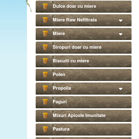
Dulce doar cu miere
Miere Raw Nefiltrata
Miere
Siropuri doar cu miere
Biscuiti cu miere
Polen
Propolis
Faguri
Mixuri Apicole Imunitate
Pastura