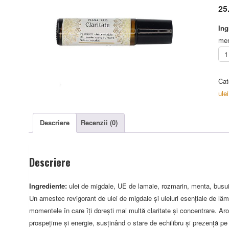
25
Ing
men
Can
Rol
on
Cat
Cla
ulei
10
Descriere
Recenzii (0)
Descriere
Ingrediente:
ulei de migdale, UE de lamaie, rozmarin, menta, busui
Un amestec revigorant de ulei de migdale și uleiuri esențiale de lăm
momentele în care îți dorești mai multă claritate și concentrare. Ar
prospețime și energie, susținând o stare de echilibru și prezență pe 