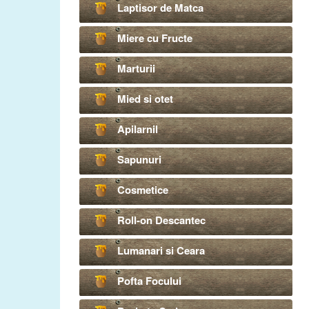
Laptisor de Matca
Miere cu Fructe
Marturii
Mied si otet
Apilarnil
Sapunuri
Cosmetice
Roll-on Descantec
Lumanari si Ceara
Pofta Focului