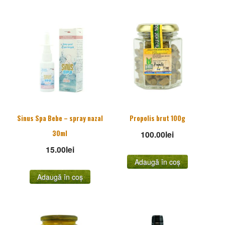
Sinus Spa Bebe – spray nazal
Propolis brut 100g
30ml
100.00
lei
15.00
lei
Adaugă în coș
Adaugă în coș