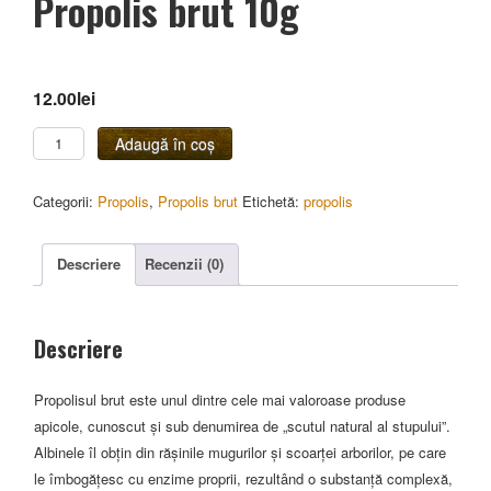
Propolis brut 10g
12.00
lei
Cantitate
Adaugă în coș
Propolis
brut
Categorii:
Propolis
,
Propolis brut
Etichetă:
propolis
10g
Descriere
Recenzii (0)
Descriere
Propolisul brut este unul dintre cele mai valoroase produse
apicole, cunoscut și sub denumirea de „scutul natural al stupului”.
Albinele îl obțin din rășinile mugurilor și scoarței arborilor, pe care
le îmbogățesc cu enzime proprii, rezultând o substanță complexă,