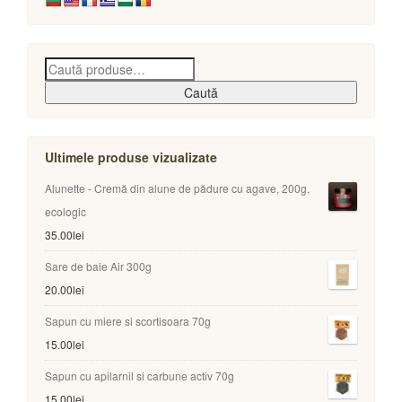
Caută
Ultimele produse vizualizate
Alunette - Cremă din alune de pădure cu agave, 200g,
ecologic
35.00
lei
Sare de baie Air 300g
20.00
lei
Sapun cu miere si scortisoara 70g
15.00
lei
Sapun cu apilarnil si carbune activ 70g
15.00
lei