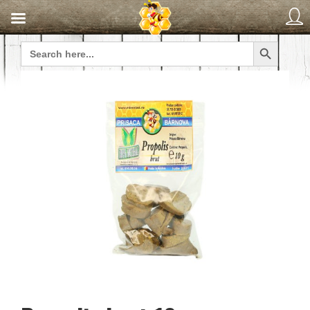
Search Button
Search
for: