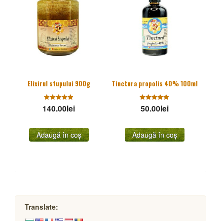
Elixirul stupului 900g
Tinctura propolis 40% 100ml
140.00
Evaluat la
lei
50.00
Evaluat la
lei
4.85
5.00
stele din
stele din
5
5
Adaugă în coș
Adaugă în coș
Translate: