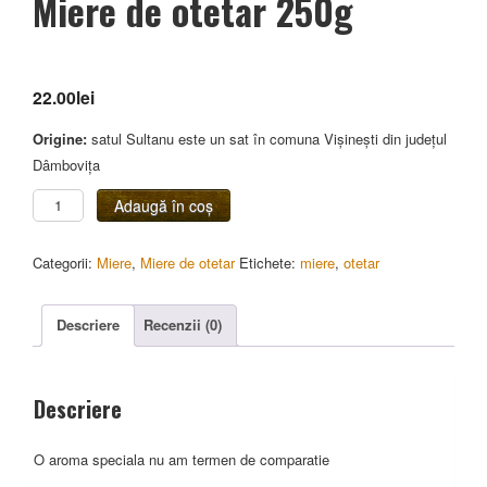
Miere de otetar 250g
22.00
lei
Origine:
satul Sultanu este un sat în comuna Vișinești din județul
Dâmbovița
Cantitate
Adaugă în coș
Miere
de
Categorii:
Miere
,
Miere de otetar
Etichete:
miere
,
otetar
otetar
250g
Descriere
Recenzii (0)
Descriere
O aroma speciala nu am termen de comparatie