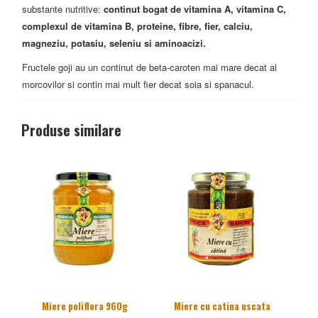
substante nutritive:
continut bogat de vitamina A, vitamina C,
complexul de vitamina B, proteine, fibre, fier, calciu,
magneziu, potasiu, seleniu si aminoacizi.
Fructele goji au un continut de beta-caroten mai mare decat al
morcovilor si contin mai mult fier decat soia si spanacul.
Produse similare
Miere poliflora 960g
Miere cu catina uscata