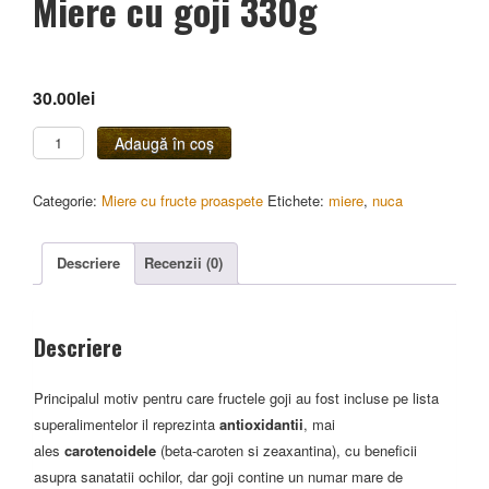
Miere cu goji 330g
30.00
lei
Cantitate
Adaugă în coș
Miere
cu
Categorie:
Miere cu fructe proaspete
Etichete:
miere
,
nuca
goji
330g
Descriere
Recenzii (0)
Descriere
Principalul motiv pentru care fructele goji au fost incluse pe lista
superalimentelor il reprezinta
antioxidantii
, mai
ales
carotenoidele
(beta-caroten si zeaxantina), cu beneficii
asupra sanatatii ochilor, dar goji contine un numar mare de