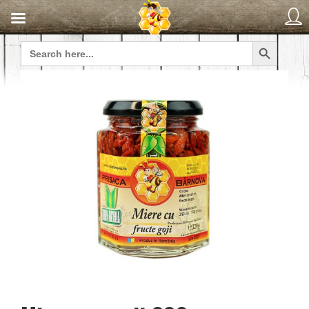
Search Button
Search
for: