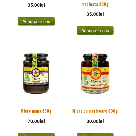
macinata 350g
35.00
lei
35.00
lei
Adaugă în coș
Adaugă în coș
Miere mana 960g
Miere cu merisoare 330g
70.00
lei
30.00
lei