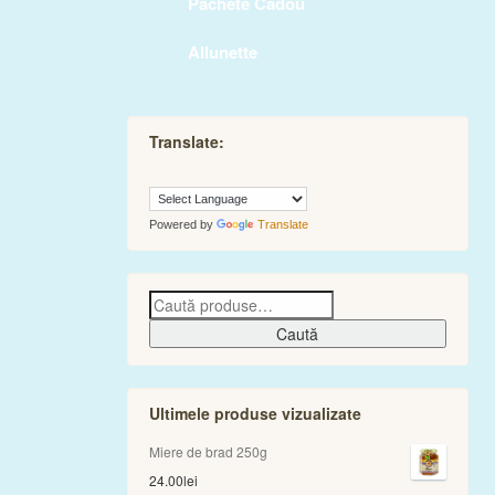
Pachete Cadou
Allunette
Translate:
Powered by
Translate
Caută
Ultimele produse vizualizate
Miere de brad 250g
24.00
lei