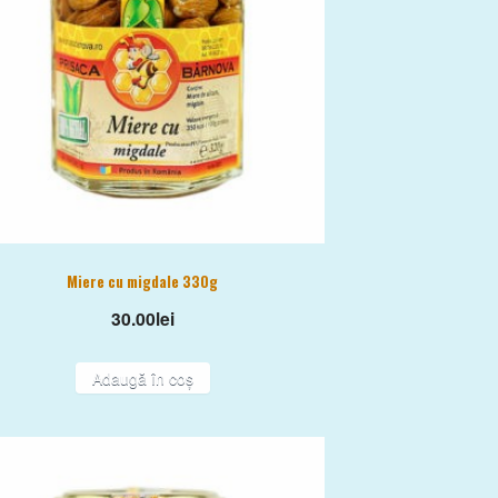
Miere cu migdale 330g
30.00
lei
Adaugă în coș