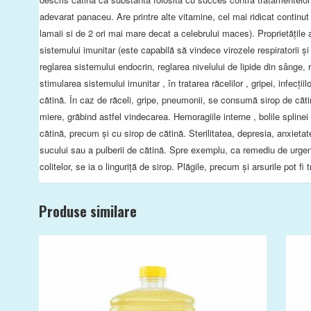
adevarat panaceu. Are printre alte vitamine, cel mai ridicat continu
lamaii si de 2 ori mai mare decat a celebrului maces). Proprietăţile 
sistemului imunitar (este capabilă să vindece virozele respiratorii şi 
reglarea sistemului endocrin, reglarea nivelului de lipide din sânge, r
stimularea sistemului imunitar , în tratarea răcelilor , gripei, infecțiil
cătină. În caz de răceli, gripe, pneumonii, se consumă sirop de căt
miere, grăbind astfel vindecarea. Hemoragiile interne , bolile splinei 
cătină, precum și cu sirop de cătină. Sterilitatea, depresia, anxietat
sucului sau a pulberii de cătină. Spre exemplu, ca remediu de urgenț
colitelor, se ia o linguriță de sirop. Plăgile, precum și arsurile pot fi 
Produse similare