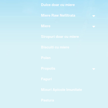
Dulce doar cu miere
Miere Raw Nefiltrata
Miere
Siropuri doar cu miere
Biscuiti cu miere
Polen
Propolis
Faguri
Mixuri Apicole Imunitate
Pastura