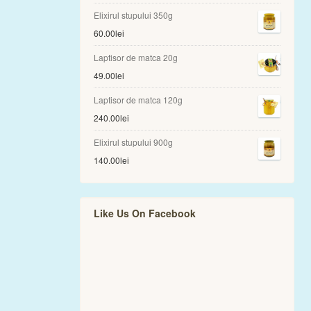
Elixirul stupului 350g
60.00
lei
Laptisor de matca 20g
49.00
lei
Laptisor de matca 120g
240.00
lei
Elixirul stupului 900g
140.00
lei
Like Us On Facebook