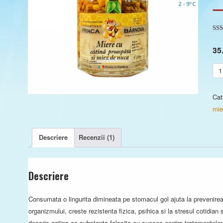
Eva
5.0
35
pe 
eval
clie
Can
Mie
cu
Cat
cat
mie
pro
si
Descriere
Recenzii (1)
nu
330
Descriere
Consumata o lingurita dimineata pe stomacul gol ajuta la prevenirea i
organizmului, creste rezistenta fizica, psihica si la stresul cotidia
descris catina ca substanta folosita cu succes contra tratamentelo