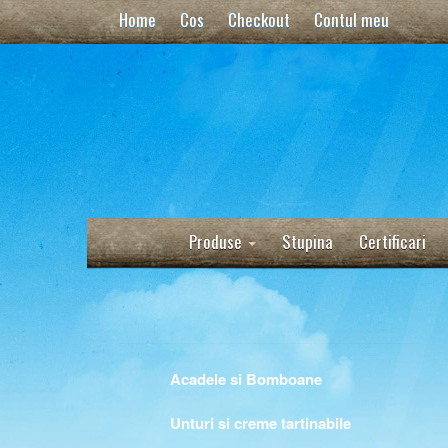
Home
Cos
Checkout
Contul meu
Produse
Stupina
Certificari
Acadele si Bomboane
Unturi si creme tartinabile