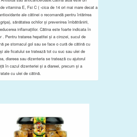
t de vitamina E, Fsi C ( -cica de 14 ori mai mare decat a
antioxidante ale cătinei o recomandă pentru întărirea
gripa), sănătatea ochilor şi prevenirea îmbătrânirii,
educerea inflamaţiilor. Cătina este foarte indicata în
or . Pentru tratarea hepatitei și a cirozei, sucul de
ină pe stomacul gol sau se face o cură de cătină cu
și ale ficatului se tratează tot cu suc sau ulei de
ea, diareea sau dizenteria se tratează cu ajutorul
ă în cazul dizenteriei și a diareei, precum și a
tratate cu ulei de cătină.