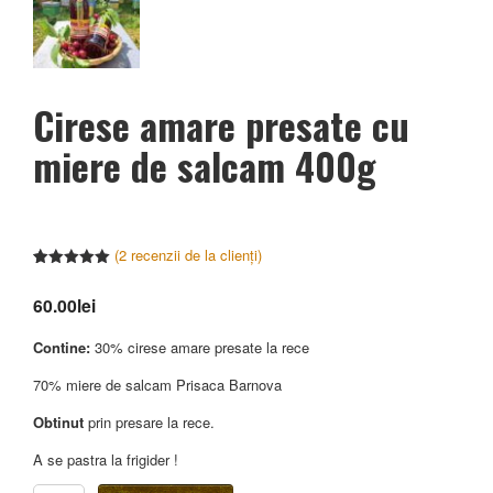
Cirese amare presate cu
miere de salcam 400g
(
2
recenzii de la clienți)
Evaluat la
2
5.00
din 5
60.00
lei
pe baza a
evaluări ale
clienților
Contine:
30% cirese amare presate la rece
70% miere de salcam Prisaca Barnova
Obtinut
prin presare la rece.
A se pastra la frigider !