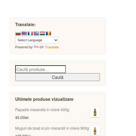
Translate:
Powered by
Translate
Caută
Ultimele produse vizualizate
Papadie macerata in miere 400g
45.00
lei
Muguri de brad si pin macerati in miere 900g
100.00
lei