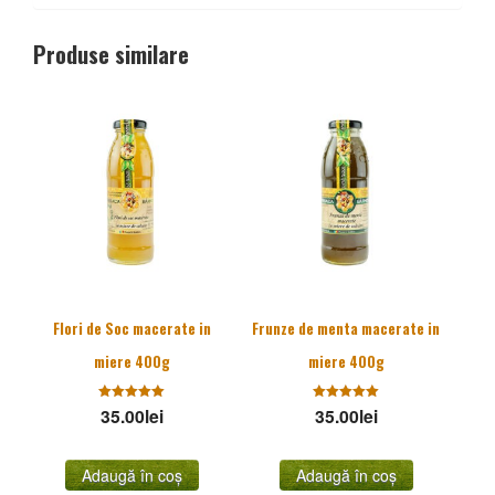
Produse similare
Flori de Soc macerate in
Frunze de menta macerate in
miere 400g
miere 400g
35.00
Evaluat la
lei
35.00
Evaluat la
lei
5.00
5.00
stele din
stele din
5
5
Adaugă în coș
Adaugă în coș