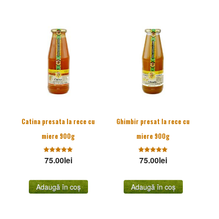
Catina presata la rece cu
Ghimbir presat la rece cu
miere 900g
miere 900g
75.00
Evaluat la
lei
75.00
Evaluat la
lei
5.00
5.00
stele din
stele din
5
5
Adaugă în coș
Adaugă în coș