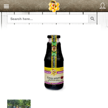
Search Button
Search
for: