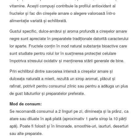
vitamine. Acești compuși contribuie la profilul antioxidant al
fructelor și fac din cireșele amare o alegere valoroasă într-o
alimentație variată și echilibrată.
Gustul specific, dulce-amărui și aroma profundă a cireșelor amare
negre sunt apreciate în preparatele tradiționale datorită caracterului
lor aparte. Fructele conțin în mod natural substanțe bioactive care
sunt studiate pentru rolul lor în susținerea protecției celulare
împotriva stresului oxidativ și menținerea stării generale de bine.
Prin echilibrul dintre savoarea intensă a cireșelor amare și
dulceața naturală a mierii, rezultă un sirop aromat, plăcut și
rafinat, potrivit pentru consumul zilnic sau pentru a adăuga un plus
de gust băuturilor și preparatelor preferate.
Mod de consum:
Se recomandă consumul a 2 linguri pe zi, dimineața și la prânz, ca
atare sau diluate în apă plată (aproximativ 1 parte sirop la 10 părți
apă). Poate fi folosit și în limonade, smoothie-uri, iaurturi, deserturi
sau alte preparate.