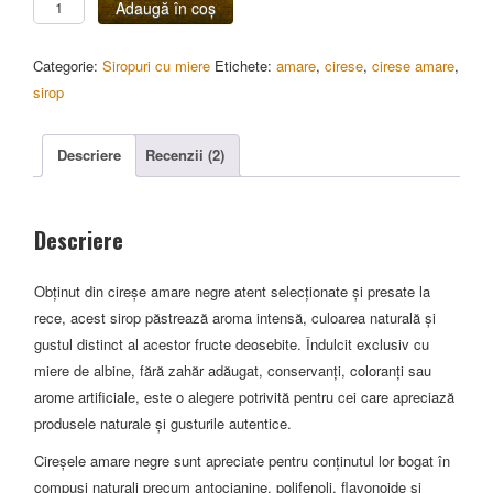
Cantitate
Adaugă în coș
Cirese
amare
Categorie:
Siropuri cu miere
Etichete:
amare
,
cirese
,
cirese amare
,
presate
sirop
cu
miere
Descriere
Recenzii (2)
de
salcam
400g
Descriere
Obținut din cireșe amare negre atent selecționate și presate la
rece, acest sirop păstrează aroma intensă, culoarea naturală și
gustul distinct al acestor fructe deosebite. Îndulcit exclusiv cu
miere de albine, fără zahăr adăugat, conservanți, coloranți sau
arome artificiale, este o alegere potrivită pentru cei care apreciază
produsele naturale și gusturile autentice.
Cireșele amare negre sunt apreciate pentru conținutul lor bogat în
compuși naturali precum antocianine, polifenoli, flavonoide și