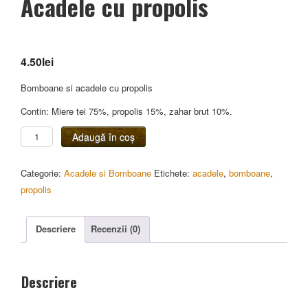
Acadele cu propolis
4.50
lei
Bomboane si acadele cu propolis
Contin: Miere tei 75%, propolis 15%, zahar brut 10%.
Cantitate
Adaugă în coș
Acadele
cu
Categorie:
Acadele si Bomboane
Etichete:
acadele
,
bomboane
,
propolis
propolis
Descriere
Recenzii (0)
Descriere