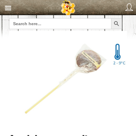
Search Button
Search
for: