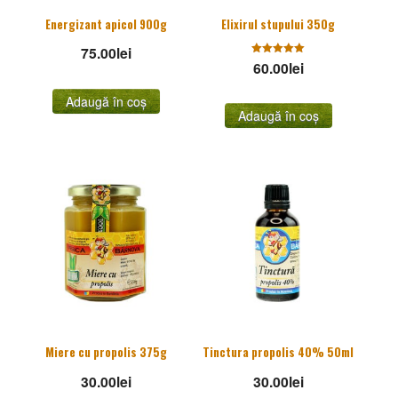
Energizant apicol 900g
Elixirul stupului 350g
75.00
lei
60.00
Evaluat la
lei
5.00
stele din
5
Adaugă în coș
Adaugă în coș
Miere cu propolis 375g
Tinctura propolis 40% 50ml
30.00
lei
30.00
lei