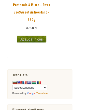
Portocale & Miere – Rawe
BeeSweeet Antioxidant –
220g
32.00
lei
Adaugă în coș
Translate:
Powered by
Translate
Filtrează după preț