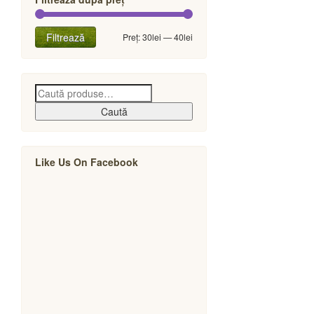
Preț
Preț
Filtrează
Preț:
30lei
—
40lei
minim
maxim
Caută
Like Us On Facebook