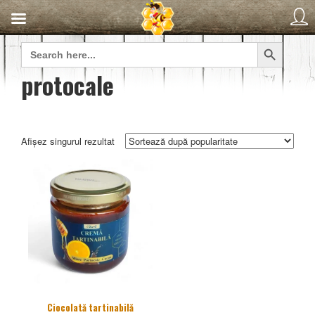
Search Button
Search
for:
protocale
Afișez singurul rezultat
Ciocolată tartinabilă