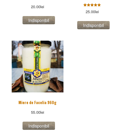
20.00
lei
Evaluat la
25.00
lei
5.00
stele din
5
Miere de Facelia 960g
55.00
lei