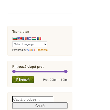
Translate:
Powered by
Translate
Filtrează după preț
Preț
Preț
Filtrează
Preț:
20lei
—
60lei
minim
maxim
Caută