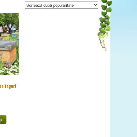
ea faguri
ș