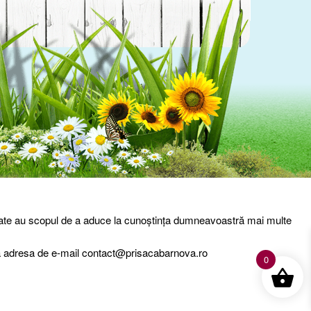
entialitate
Livrare – Termeni si conditii
Contact
entate au scopul de a aduce la cunoștința dumneavoastră mai multe
 la adresa de e-mail contact@prisacabarnova.ro
0