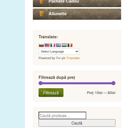
Pachete Cadou
Allunette
Translate:
Powered by
Translate
Filtrează după preț
Preț
Preț
Filtrează
Preț:
10lei
—
80lei
minim
maxim
Caută