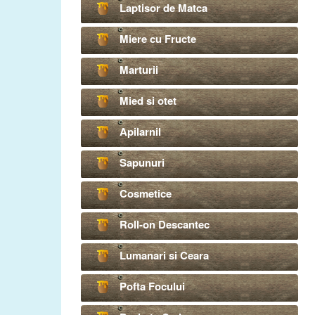
Laptisor de Matca
Miere cu Fructe
Marturii
Mied si otet
Apilarnil
Sapunuri
Cosmetice
Roll-on Descantec
Lumanari si Ceara
Pofta Focului