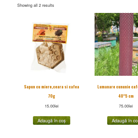
Sorted
Showing all 2 results
by
popularity
Sapun cu miere,ceara si cafea
Lumanare cununie caf
70g
40*5 cm
15.00
lei
75.00
lei
Adaugă în coș
Adaugă în co