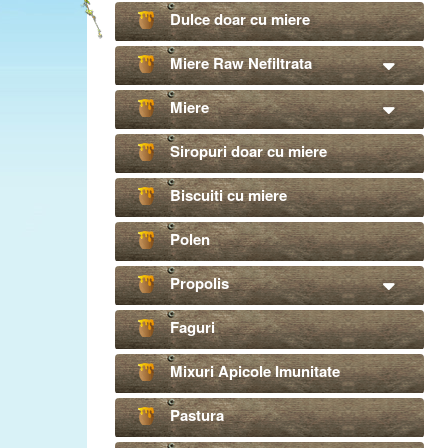
Dulce doar cu miere
Miere Raw Nefiltrata
Miere
Siropuri doar cu miere
Biscuiti cu miere
Polen
Propolis
Faguri
Mixuri Apicole Imunitate
Pastura