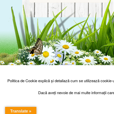
© Prisaca Barnova 2026
-
Sign Up
Login
Politica de Cookie explică și detaliază cum se utilizează cookie
Dacă aveți nevoie de mai multe informații car
Translate »