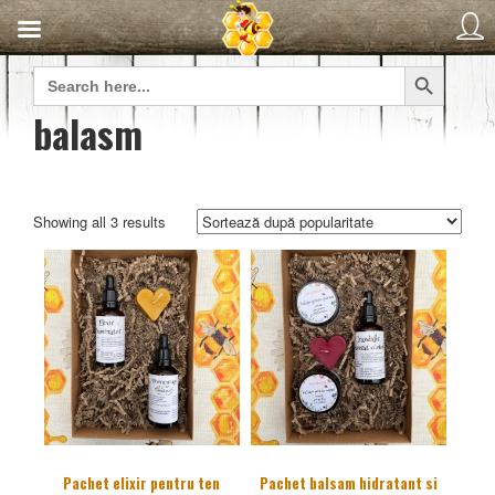
Search Button
Search
for:
balasm
Sorted
Showing all 3 results
by
popularity
Pachet elixir pentru ten
Pachet balsam hidratant si