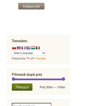
Translate:
Powered by
Translate
Filtrează după preț
Preț
Preț
Filtrează
Preț:
60lei
—
100lei
minim
maxim