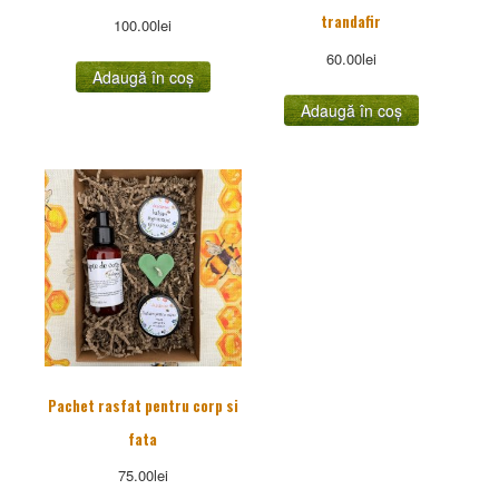
trandafir
100.00
lei
60.00
lei
Adaugă în coș
Adaugă în coș
Pachet rasfat pentru corp si
fata
75.00
lei