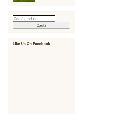
minim
maxim
Caută
Like Us On Facebook