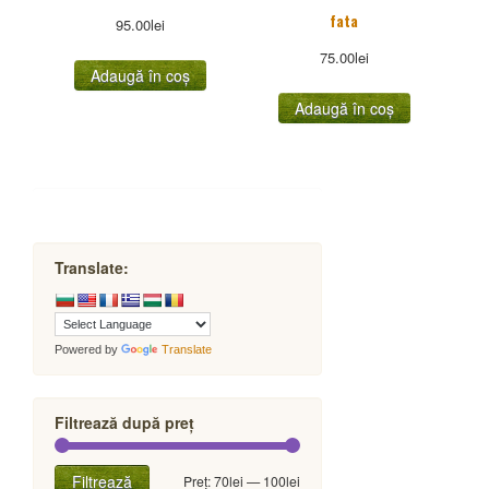
fata
95.00
lei
75.00
lei
Adaugă în coș
Adaugă în coș
Translate:
Powered by
Translate
Filtrează după preț
Preț
Preț
Filtrează
Preț:
70lei
—
100lei