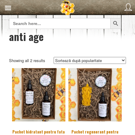
Search Button
Search
for:
anti age
Sorted
Showing all 2 results
by
popularity
Pachet hidratant pentru fata
Pachet regenerant pentru