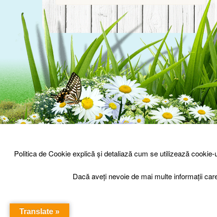
© Prisaca Barnova 2026
-
Sign Up
Login
Politica de Cookie explică și detaliază cum se utilizează cookie
Dacă aveți nevoie de mai multe informații car
Translate »