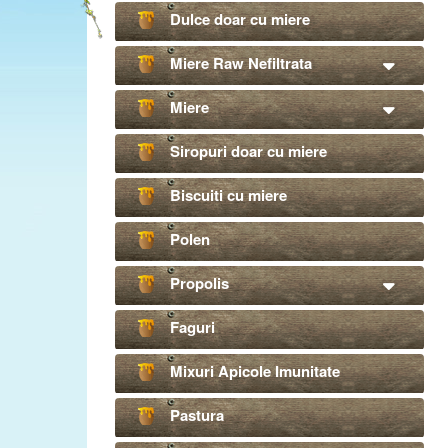
Dulce doar cu miere
Miere Raw Nefiltrata
Miere
Siropuri doar cu miere
Biscuiti cu miere
Polen
Propolis
Faguri
Mixuri Apicole Imunitate
Pastura