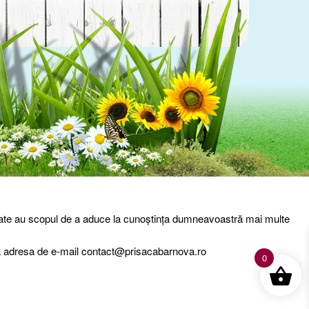
entialitate
Livrare – Termeni si conditii
Contact
entate au scopul de a aduce la cunoștința dumneavoastră mai multe
 la adresa de e-mail contact@prisacabarnova.ro
0