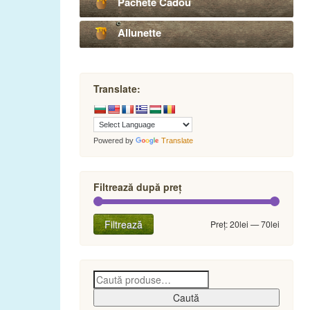
Pachete Cadou
Allunette
Translate:
Powered by
Translate
Filtrează după preț
Preț
Preț
Filtrează
Preț:
20lei
—
70lei
minim
maxim
Caută