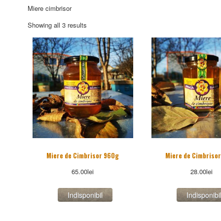
Miere cimbrisor
Sorted
Showing all 3 results
by
popularity
Miere de Cimbrisor 960g
Miere de Cimbriso
65.00
lei
28.00
lei