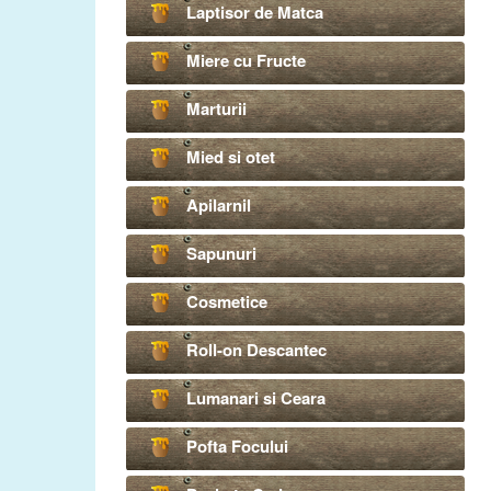
Laptisor de Matca
Miere cu Fructe
Marturii
Mied si otet
Apilarnil
Sapunuri
Cosmetice
Roll-on Descantec
Lumanari si Ceara
Pofta Focului